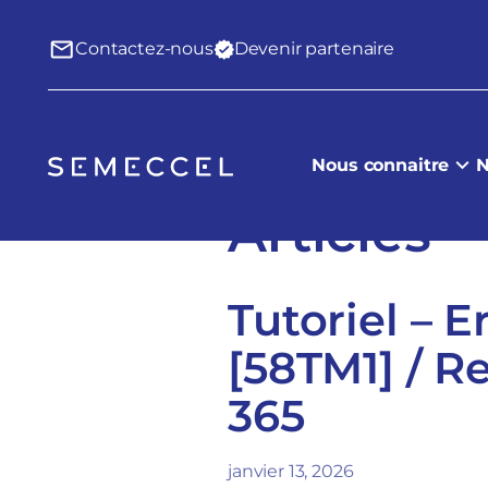
Contactez-nous
Devenir partenaire
Nous connaitre
N
Articles
Tutoriel – 
[58TM1] / R
365
janvier 13, 2026