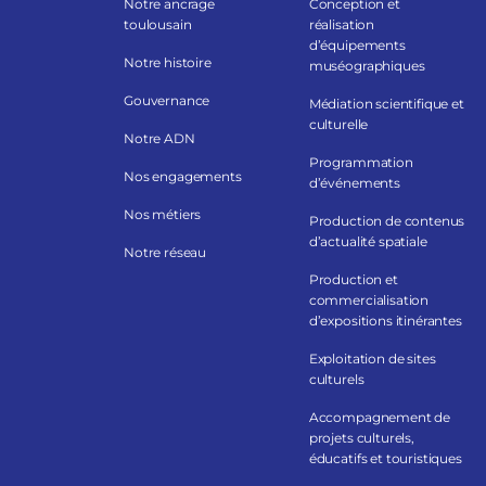
Notre ancrage
Conception et
toulousain
réalisation
d’équipements
Notre histoire
muséographiques
Gouvernance
Médiation scientifique et
culturelle
Notre ADN
Programmation
Nos engagements
d’événements
Nos métiers
Production de contenus
d’actualité spatiale
Notre réseau
Production et
commercialisation
d’expositions itinérantes
Exploitation de sites
culturels
Accompagnement de
projets culturels,
éducatifs et touristiques