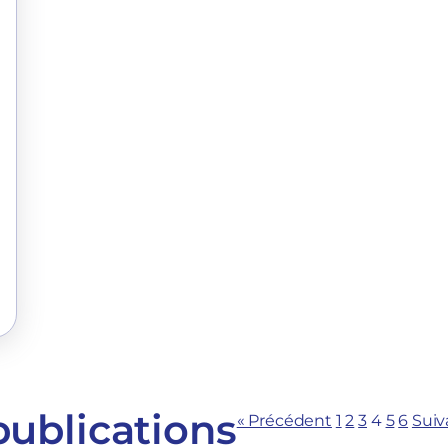
publications
« Précédent
1
2
3
4
5
6
Suiv