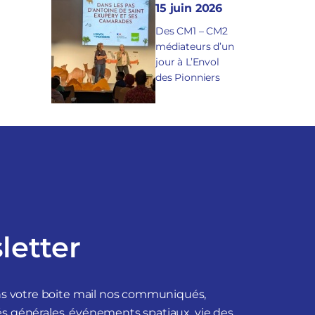
15 juin 2026
Des CM1 – CM2
médiateurs d’un
jour à L’Envol
des Pionniers
letter
ans votre boite mail nos communiqués,
tés générales, événements spatiaux, vie des