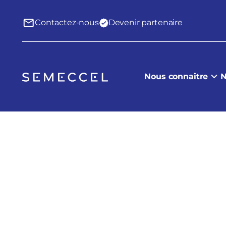
Contactez-nous
Devenir partenaire
Nous connaitre
N
/
Process transversaux
/
Processus conventions de partenariats – 