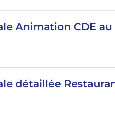
riale Animation CDE au
iale détaillée Restaura