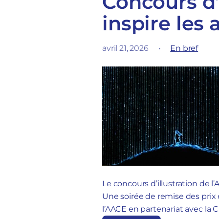
Concours d’
inspire les 
avril 21, 2026
•
En bref
Le concours d’illustration de l’
Une soirée de remise des prix 
l’AACE en partenariat avec la C