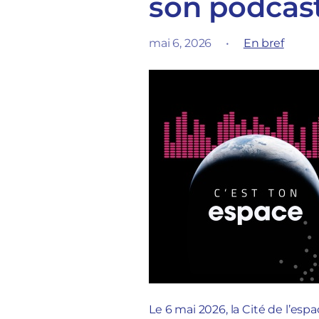
son podcast
mai 6, 2026
•
En bref
Le 6 mai 2026, la Cité de l’es