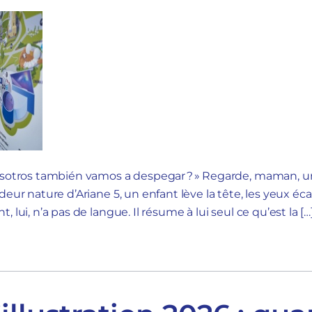
Nosotros también vamos a despegar ? » Regarde, maman, un
deur nature d’Ariane 5, un enfant lève la tête, les yeux éc
 lui, n’a pas de langue. Il résume à lui seul ce qu’est la […