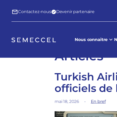
Contactez-nous
Devenir partenaire
Nous connaitre
N
Articles
Turkish Airl
officiels de
mai 18, 2026
•
En bref